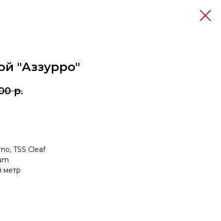
й "Аззурро"
00
р.
ерам
no, TSS Cleaf
lum
й метр