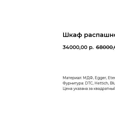
Шкаф распашно
34000,00
р.
68000,
Рассчитать по моим разм
Материал: МДФ, Egger, Eter
Фурнитура: DTC, Hettich, B
Цена указана за квадратны