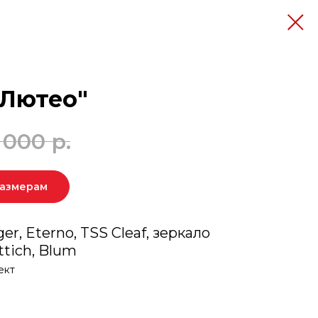
"Лютео"
 000
р.
размерам
r, Eterno, TSS Cleaf, зеркало
ttich, Blum
ект