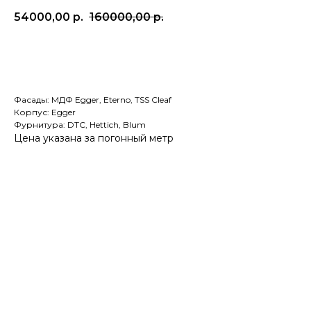
54000,00
р.
160000,00
р.
Рассчитать по моим размерам
Фасады: МДФ Egger, Eterno, TSS Cleaf
Корпус: Egger
Фурнитура: DTC, Hettich, Blum
Цена указана за погонный метр