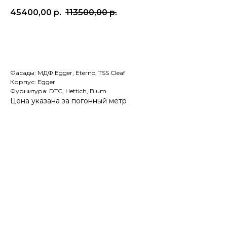
45400,00
р.
113500,00
р.
Рассчитать по моим размерам
Фасады: МДФ Egger, Eterno, TSS Cleaf
Корпус: Egger
Фурнитура: DTC, Hettich, Blum
Цена указана за погонный метр